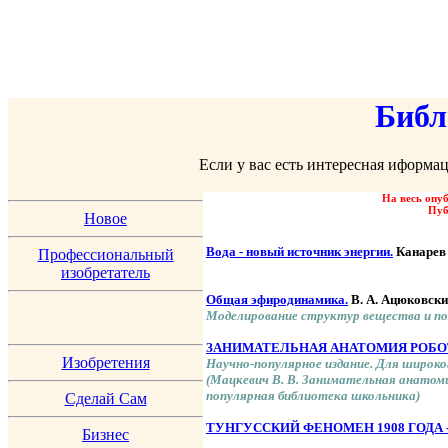
Библ
Если у вас есть интересная иформа
На весь опу
Пуб
Новое
Вода - новый источник энергии.
Канарев
Профессиональный
изобретатель
Общая эфиродинамика.
В. А. Ацюковск
Моделирование структур вещества и пол
ЗАНИМАТЕЛЬНАЯ АНАТОМИЯ РОБО
Изобретения
Научно-популярное издание. Для широко
(Мацкевич В. В. Занимательная анатомия ро
популярная библиотека школьника)
Сделай Сам
ТУHГУССКИЙ ФЕHОМЕH 1908 ГОДА 
Бизнес