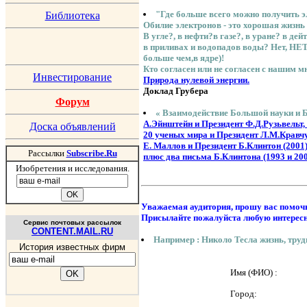
"Где больше всего можно получить 
Библиотека
Обилие электронов - это хорошая жизн
В угле?, в нефти?в газе?, в уране? в де
в приливах и водопадов воды? Нет, 
больше чем,в ядре)!
Кто согласен или не согласен с нашим 
Инвестирование
Природа нулевой энергии.
Доклад Грубера
Форум
« Взаимодействие Большой науки и 
А.Эйнштейн и Президент Ф.Д.Рузьвельт, 
Доска объявлений
20 ученых мира и Президент Л.М.Кравч
Е. Маллов и Президент Б.Клинтон (2001
Рассылки
Subscribe.Ru
плюс два письма Б.Клинтона (1993 и 20
Изобретения и исследования.
Уважаемая аудитория, прошу вас помочь
Присылайте пожалуйста любую интерес
Сервис почтовых рассылок
CONTENT.MAIL.RU
Например : Николо Тесла жизнь, труды
История известных фирм
Имя (ФИО) :
Город: